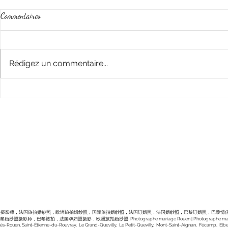
Commentaires
Rédigez un commentaire...
Simple et élégant | Mariage de I & E
La pluie et l'am
à Gaillon (Eure 27)
romantique | 
Vernon (Eure 2
Conditions Générales de Vente
Ret
Copyright 2018 © tous droits réservés, SIRET(Siren
人摄影师，法国旅拍婚纱照，欧洲旅拍婚纱照，国际旅拍婚纱照，法国订婚照，法国婚纱照，巴黎订婚照，巴黎情
影师，巴黎旅拍，法国孕妇照摄影，欧洲旅拍婚纱照 Photographe mariage Rouen | Photographe mariage Caen | Photogr
-lès-Rouen, Saint-Étienne-du-Rouvray, Le Grand-Quevilly, Le Petit-Quevilly, Mont-Saint-Aignan, Fécamp, Elbeuf